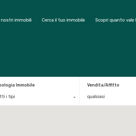
I nostri immobili
Cerca il tuo immobile
Scopri quanto vale 
pologia Immobile
Vendita/Affitto
ti i tipi
qualsiasi