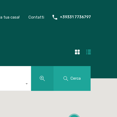
la tua casa!
Contatti
+39331 7736797
Cerca