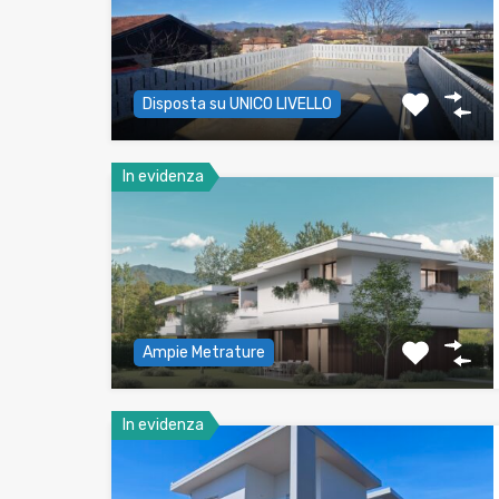
Disposta su UNICO LIVELLO
In evidenza
Ampie Metrature
In evidenza