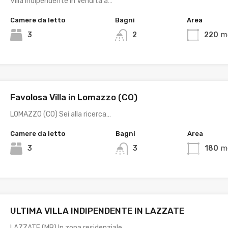
Villa Indipendente in Vendita a…
Camere da letto
Bagni
Area
3
2
220
m
Favolosa Villa in Lomazzo (CO)
LOMAZZO (CO) Sei alla ricerca…
Camere da letto
Bagni
Area
3
3
180
m
ULTIMA VILLA INDIPENDENTE IN LAZZATE
LAZZATE (MB) In zona residenziale…