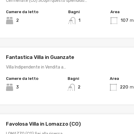
Cermenate (CO) Scopri questo splendido…
Camere da letto
Bagni
Area
2
1
107
m
Fantastica Villa in Guanzate
Villa Indipendente in Vendita a…
Camere da letto
Bagni
Area
3
2
220
m
Favolosa Villa in Lomazzo (CO)
LOMAZZO (CO) Sei alla ricerca…