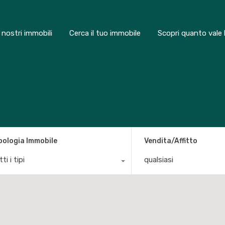
I nostri immobili
Cerca il tuo immobile
Scopri quanto vale 
pologia Immobile
Vendita/Affitto
ti i tipi
qualsiasi