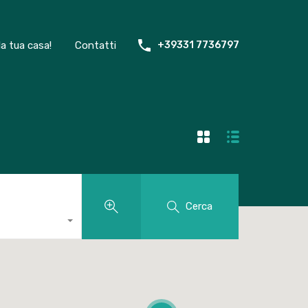
la tua casa!
Contatti
+39331 7736797
Cerca