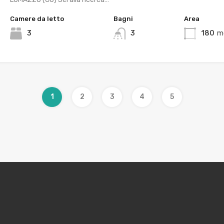
Camere da letto
Bagni
Area
3
3
180
m
1
2
3
4
5