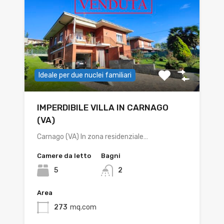
Ideale per due nuclei familiari
IMPERDIBILE VILLA IN CARNAGO
(VA)
Carnago (VA) In zona residenziale…
Camere da letto
Bagni
5
2
Area
273
mq.com