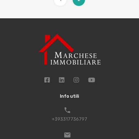
Info utili
+393317736797