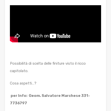
Possibilità di scelta delle finiture visto il ricco
capitolato.
Cosa aspetti…?
per Info: Geom. Salvatore Marchese 331-
7736797