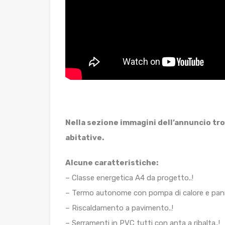
Nella sezione immagini dell’annuncio trov
abitative.
Alcune caratteristiche:
– Classe energetica A4 da progetto..!
– Termo autonome con pompa di calore e pannell
– Riscaldamento a pavimento..!
– Serramenti in PVC tutti con anta a ribalta..!