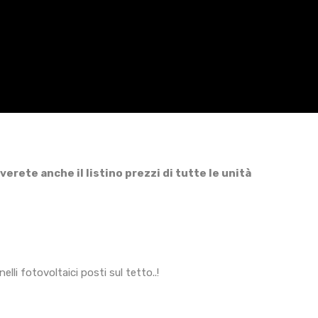
erete anche il listino prezzi di tutte le unità
i fotovoltaici posti sul tetto..!