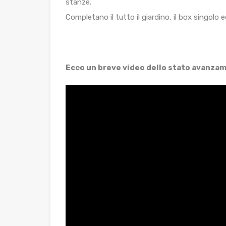
stanze.
Completano il tutto il giardino, il box singolo 
Ecco un breve video dello stato avanzam