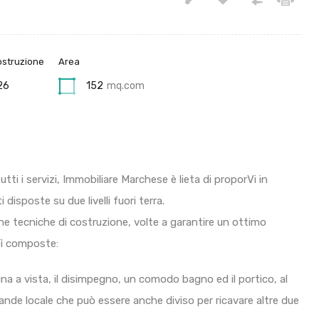
ostruzione
Area
26
152
mq.com
tti i servizi, Immobiliare Marchese è lieta di proporVi in
disposte su due livelli fuori terra.
rne tecniche di costruzione, volte a garantire un ottimo
sì composte:
na a vista, il disimpegno, un comodo bagno ed il portico, al
nde locale che può essere anche diviso per ricavare altre due