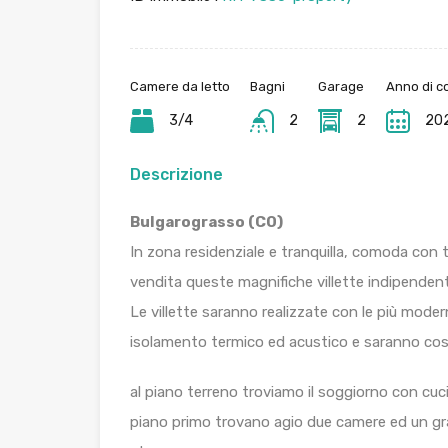
Camere da letto
Bagni
Garage
Anno di c
3/4
2
2
20
Descrizione
Bulgarograsso (CO)
In zona residenziale e tranquilla, comoda con tu
vendita queste magnifiche villette indipendenti 
Le villette saranno realizzate con le più mode
isolamento termico ed acustico e saranno co
al piano terreno troviamo il soggiorno con cuci
piano primo trovano agio due camere ed un gra