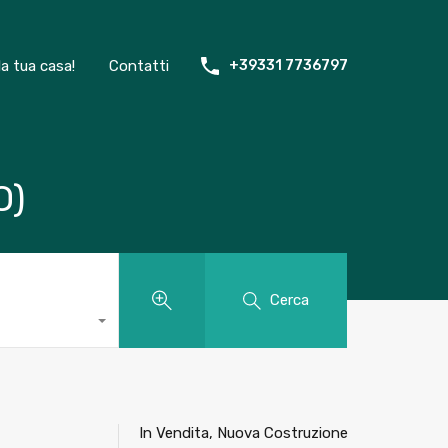
la tua casa!
Contatti
+39331 7736797
O)
Cerca
In Vendita, Nuova Costruzione