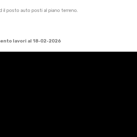
ed il posto auto posti al piano terreno.
ento lavori al 18-02-2026