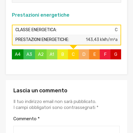
Prestazioni energetiche
CLASSE ENERGETICA:
C
PRESTAZIONI ENERGETICHE:
143,43 kWh/m²a
A4
A3
A2
A1
B
C
D
E
F
G
Lascia un commento
Il tuo indirizzo email non sarà pubblicato.
I campi obbligatori sono contrassegnati
*
Commento
*