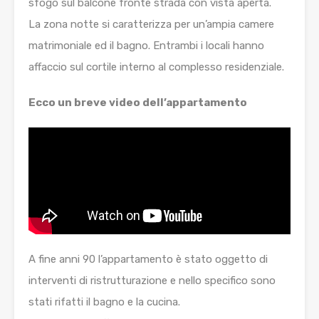
sfogo sul balcone fronte strada con vista aperta.
La zona notte si caratterizza per un’ampia camere
matrimoniale ed il bagno. Entrambi i locali hanno
affaccio sul cortile interno al complesso residenziale.
Ecco un breve video dell’appartamento
A fine anni 90 l’appartamento è stato oggetto di
interventi di ristrutturazione e nello specifico sono
stati rifatti il bagno e la cucina.