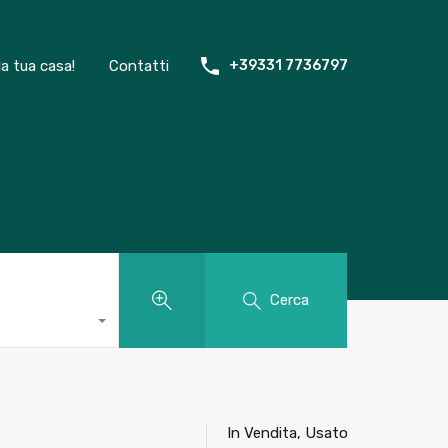
la tua casa!
Contatti
+39331 7736797
Cerca
In Vendita, Usato