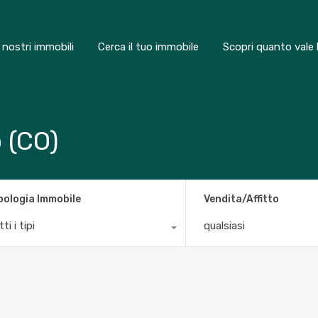
I nostri immobili
Cerca il tuo immobile
Scopri quanto vale 
 (CO)
pologia Immobile
Vendita/Affitto
ti i tipi
qualsiasi