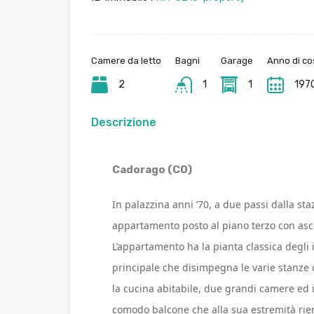
Camere da letto
Bagni
Garage
Anno di co
2
1
1
197
Descrizione
Cadorago (CO)
In palazzina anni ’70, a due passi dalla s
appartamento posto al piano terzo con asce
L’appartamento ha la pianta classica degli
principale che disimpegna le varie stanze
la cucina abitabile, due grandi camere ed 
comodo balcone che alla sua estremità rie