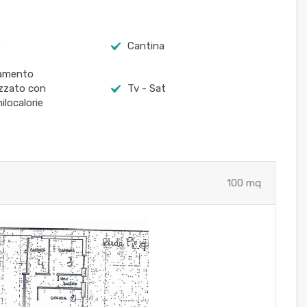
e
Cantina
damento
izzato con
Tv - Sat
ilocalorie
100 mq