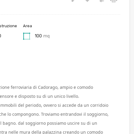
struzione
Area
0
100
mq
tazione ferroviaria di Cadorago, ampio e comodo
nsore e disposto su di un unico livello.
 immobili del periodo, ovvero si accede da un corridoio
 che lo compongono. Troviamo entrandovi il soggiorno,
il bagno. dal soggiorno possiamo uscire su di un
ntra nelle mura della palazzina creando un comodo