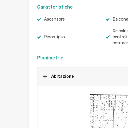
Caratteristiche
Ascensore
Balcon
Riscal
Ripostiglio
central
contach
Planimetrie
Abitazione